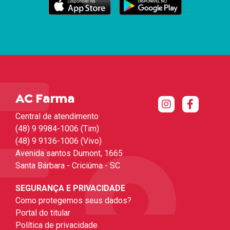
AC Farma
Central de atendimento
(48) 9 9984-1006 (Tim)
(48) 9 9136-1006 (Vivo)
Avenida santos Dumont, 1665
Santa Bárbara - Criciúma - SC
SEGURANÇA E PRIVACIDADE
Como protegemos seus dados?
Portal do titular
Política de privacidade