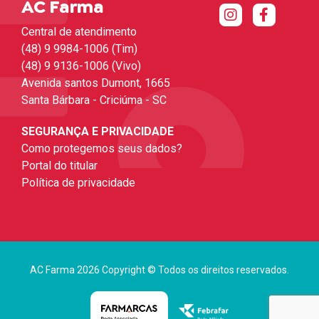
AC Farma
Central de atendimento
(48) 9 9984-1006 (Tim)
(48) 9 9136-1006 (Vivo)
Avenida santos Dumont, 1665
Santa Bárbara - Criciúma - SC
SEGURANÇA E PRIVACIDADE
Como protegemos seus dados?
Portal do titular
Política de privacidade
AC Farma 2026 Copyright © Todos os direitos reservados.