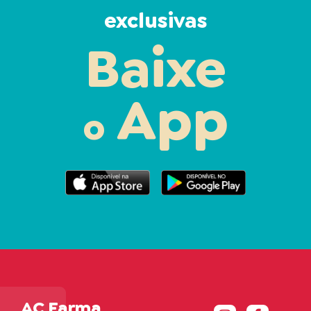
exclusivas
Baixe
App
o
AC Farma