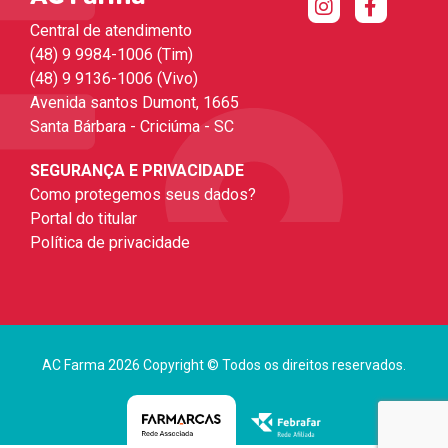
Central de atendimento
(48) 9 9984-1006 (Tim)
(48) 9 9136-1006 (Vivo)
Avenida santos Dumont, 1665
Santa Bárbara - Criciúma - SC
SEGURANÇA E PRIVACIDADE
Como protegemos seus dados?
Portal do titular
Política de privacidade
AC Farma 2026 Copyright © Todos os direitos reservados.