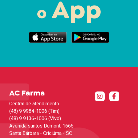
App
o
AC Farma
Central de atendimento
(48) 9 9984-1006 (Tim)
(48) 9 9136-1006 (Vivo)
Avenida santos Dumont, 1665
Santa Bárbara - Criciúma - SC