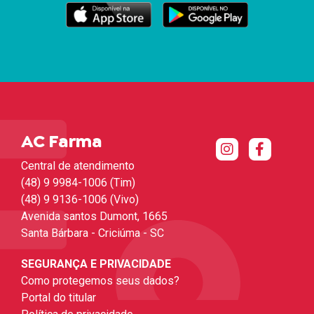
AC Farma
Central de atendimento
(48) 9 9984-1006 (Tim)
(48) 9 9136-1006 (Vivo)
Avenida santos Dumont, 1665
Santa Bárbara - Criciúma - SC
SEGURANÇA E PRIVACIDADE
Como protegemos seus dados?
Portal do titular