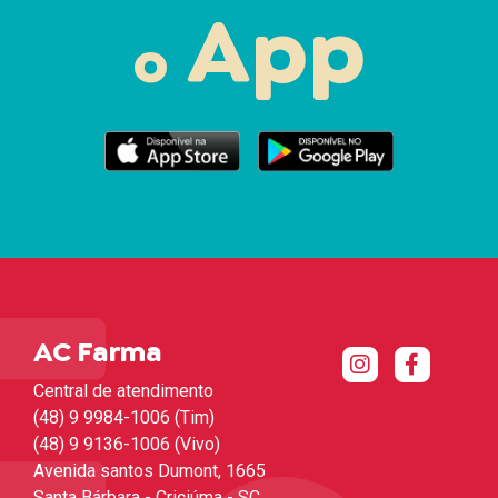
App
o
AC Farma
Central de atendimento
(48) 9 9984-1006 (Tim)
(48) 9 9136-1006 (Vivo)
Avenida santos Dumont, 1665
Santa Bárbara - Criciúma - SC