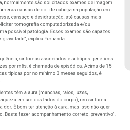
rta, normalmente são solicitados exames de imagem
inúmeras causas de dor de cabeça na população em
resse, cansaço e desidratação, até causas mais
olicitar tomografia computadorizada e/ou
uma possível patologia. Esses exames são capazes
 gravidade”, explica Fernanda.
equência, sintomas associados e subtipos genéticos
ezes por mês, é chamada de episódica. Acima de 15
icas típicas por no mínimo 3 meses seguidos, é
.
entes têm a aura (manchas, raios, luzes,
raqueza em um dos lados do corpo), um sintoma
a dor. É bom ter atenção à aura, mas isso não quer
o. Basta fazer acompanhamento correto, preventivo”,