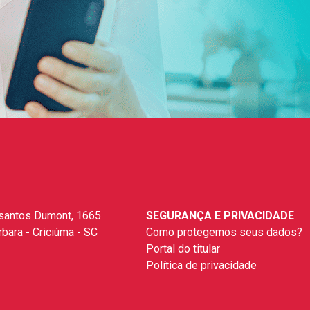
santos Dumont, 1665
SEGURANÇA E PRIVACIDADE
rbara - Criciúma - SC
Como protegemos seus dados?
Portal do titular
Política de privacidade