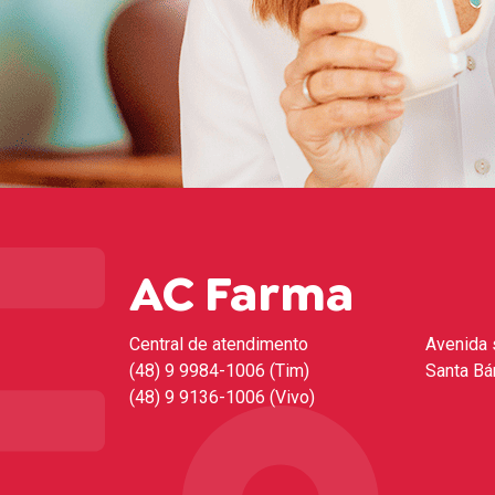
AC Farma
Central de atendimento
Avenida 
(48) 9 9984-1006 (Tim)
Santa Bá
(48) 9 9136-1006 (Vivo)