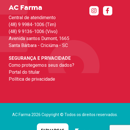
AC Farma
Central de atendimento
(48) 9 9984-1006 (Tim)
(48) 9 9136-1006 (Vivo)
Avenida santos Dumont, 1665
Santa Bárbara - Criciúma - SC
SEGURANÇA E PRIVACIDADE
Como protegemos seus dados?
Portal do titular
Política de privacidade
AC Farma 2026 Copyright © Todos os direitos reservados.