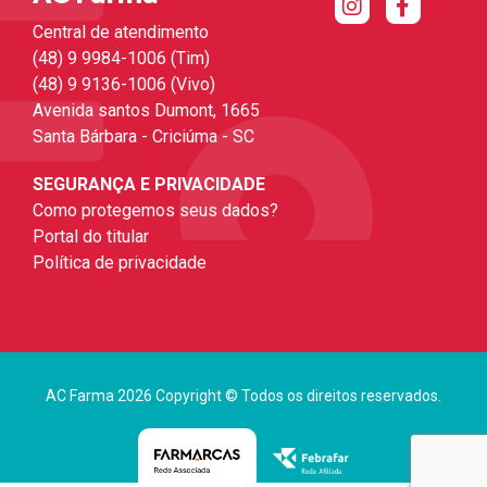
Central de atendimento
(48) 9 9984-1006 (Tim)
(48) 9 9136-1006 (Vivo)
Avenida santos Dumont, 1665
Santa Bárbara - Criciúma - SC
SEGURANÇA E PRIVACIDADE
Como protegemos seus dados?
Portal do titular
Política de privacidade
AC Farma 2026 Copyright © Todos os direitos reservados.