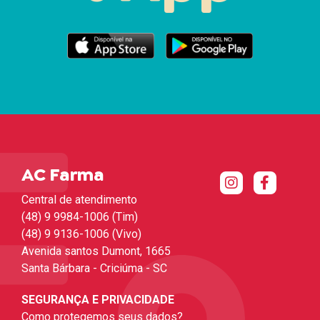
AC Farma
Central de atendimento
(48) 9 9984-1006 (Tim)
(48) 9 9136-1006 (Vivo)
Avenida santos Dumont, 1665
Santa Bárbara - Criciúma - SC
SEGURANÇA E PRIVACIDADE
Como protegemos seus dados?