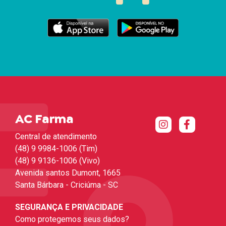
AC Farma
Central de atendimento
(48) 9 9984-1006 (Tim)
(48) 9 9136-1006 (Vivo)
Avenida santos Dumont, 1665
Santa Bárbara - Criciúma - SC
SEGURANÇA E PRIVACIDADE
Como protegemos seus dados?