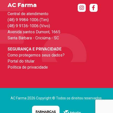
AC Farma
Central de atendimento
(48) 9 9984-1006 (Tim)
(48) 9 9136-1006 (Vivo)
Avenida santos Dumont, 1665
Santa Bárbara - Criciúma - SC
SEGURANÇA E PRIVACIDADE
Como protegemos seus dados?
Portal do titular
Política de privacidade
AC Farma 2026 Copyright © Todos os direitos reservados.