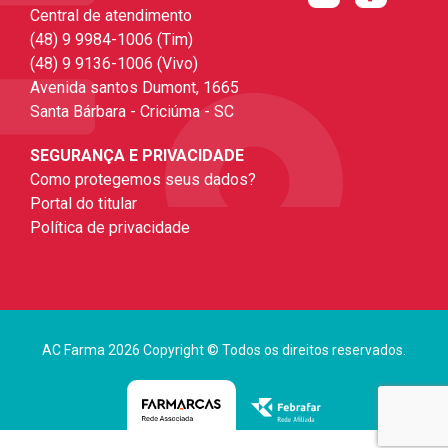
Central de atendimento
(48) 9 9984-1006 (Tim)
(48) 9 9136-1006 (Vivo)
Avenida santos Dumont, 1665
Santa Bárbara - Criciúma - SC
SEGURANÇA E PRIVACIDADE
Como protegemos seus dados?
Portal do titular
Política de privacidade
AC Farma 2026 Copyright © Todos os direitos reservados.