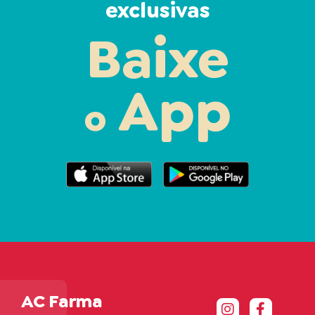
exclusivas
Baixe
App
o
AC Farma