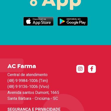
o
AC Farma
Central de atendimento
(48) 9 9984-1006 (Tim)
(48) 9 9136-1006 (Vivo)
Avenida santos Dumont, 1665
Santa Bárbara - Criciúma - SC
SEGURANÇA E PRIVACIDADE